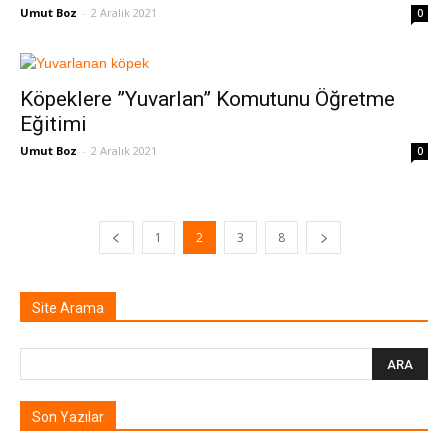
Umut Boz
-
2 Aralık 2021
0
Köpeklere ”Yuvarlan” Komutunu Öğretme
Eğitimi
Umut Boz
-
2 Aralık 2021
0
1
2
3
8
Site Arama
Son Yazılar