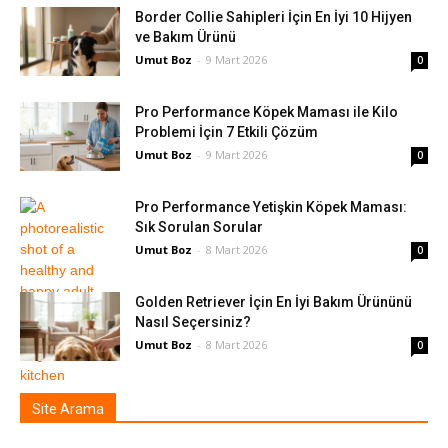
Border Collie Sahipleri İçin En İyi 10 Hijyen
ve Bakım Ürünü
Umut Boz
-
9 Mart 2026
0
Pro Performance Köpek Maması ile Kilo
Problemi İçin 7 Etkili Çözüm
Umut Boz
-
9 Mart 2026
0
Pro Performance Yetişkin Köpek Maması:
Sık Sorulan Sorular
Umut Boz
-
8 Mart 2026
0
Golden Retriever İçin En İyi Bakım Ürününü
Nasıl Seçersiniz?
Umut Boz
-
8 Mart 2026
0
Site Arama