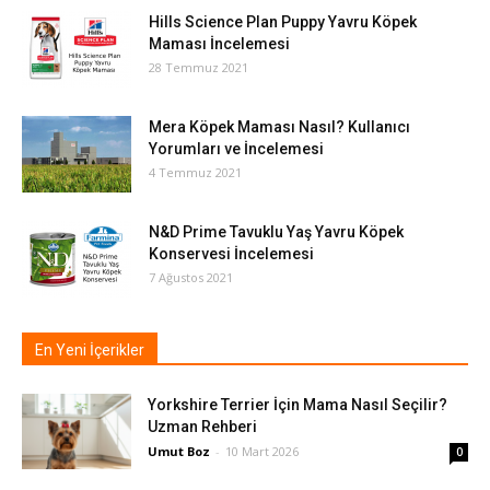
Hills Science Plan Puppy Yavru Köpek
Maması İncelemesi
28 Temmuz 2021
Mera Köpek Maması Nasıl? Kullanıcı
Yorumları ve İncelemesi
4 Temmuz 2021
N&D Prime Tavuklu Yaş Yavru Köpek
Konservesi İncelemesi
7 Ağustos 2021
En Yeni İçerikler
Yorkshire Terrier İçin Mama Nasıl Seçilir?
Uzman Rehberi
Umut Boz
-
10 Mart 2026
0