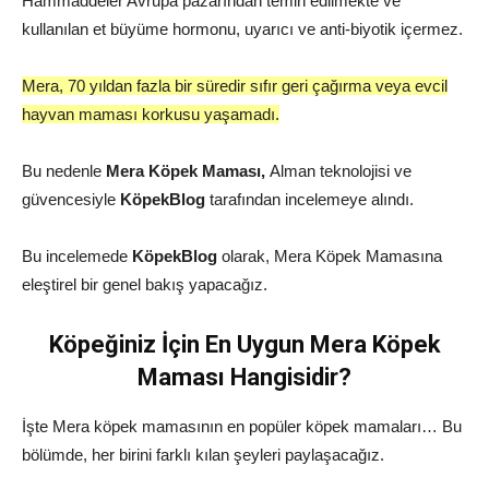
Hammaddeler Avrupa pazarından temin edilmekte ve
kullanılan et büyüme hormonu, uyarıcı ve anti-biyotik içermez.
Mera, 70 yıldan fazla bir süredir sıfır geri çağırma veya evcil
hayvan maması korkusu yaşamadı.
Bu nedenle
Mera Köpek Maması,
Alman teknolojisi ve
güvencesiyle
KöpekBlog
tarafından incelemeye alındı.
Bu incelemede
KöpekBlog
olarak, Mera Köpek Mamasına
eleştirel bir genel bakış yapacağız.
Köpeğiniz İçin En Uygun Mera Köpek
Maması Hangisidir?
İşte Mera köpek mamasının en popüler köpek mamaları… Bu
bölümde, her birini farklı kılan şeyleri paylaşacağız.