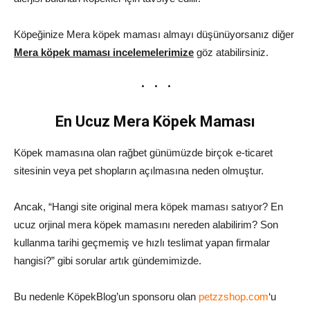
Köpeğinize Mera köpek maması almayı düşünüyorsanız diğer
Mera köpek maması incelemelerimize
göz atabilirsiniz.
En Ucuz Mera Köpek Maması
Köpek mamasına olan rağbet günümüzde birçok e-ticaret
sitesinin veya pet shopların açılmasına neden olmuştur.
Ancak, “Hangi site original mera köpek maması satıyor? En
ucuz orjinal mera köpek mamasını nereden alabilirim? Son
kullanma tarihi geçmemiş ve hızlı teslimat yapan firmalar
hangisi?” gibi sorular artık gündemimizde.
Bu nedenle KöpekBlog’un sponsoru olan
petzzshop.com
‘u