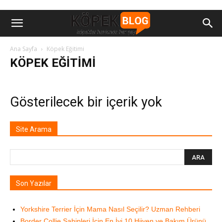
Ana Sayfa
Köpek Eğitimi
KÖPEK EĞITIMI
Gösterilecek bir içerik yok
Site Arama
Son Yazılar
Yorkshire Terrier İçin Mama Nasıl Seçilir? Uzman Rehberi
Border Collie Sahipleri İçin En İyi 10 Hijyen ve Bakım Ürünü