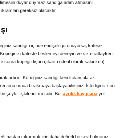
 kelimesini duyar duymaz sandığa adım atmasını
ikramları gereksiz olacaktır.
ışı
öpeğiniz sandığın içinde endişeli görünüyorsa, kafese
Köpeğinizi kafeste beslemeyi deneyin ve siz etraftayken
re sonra köpeği dışarı çıkarın (ideal olarak sakinken).
rak artırın. Köpeğiniz sandığı kendi alanı olarak
ken onu orada bırakmaya başlayabilirsiniz. İstediğiniz son
ir şeyle ilişkilendirmesidir. Bu,
ayrılık kaygısına
yol
eği baştan çıkarmak için daha değerli bir şey bulmanız