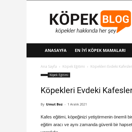
Köpek
Blog
ANASAYFA
EN İYI KÖPEK MAMALARI
Ana Sayfa
Köpek Eğitimi
Köpekleri Evdeki Kafesler
Köpek Eğitimi
Köpekleri Evdeki Kafesler
By
Umut Boz
-
1 Aralık 2021
Kafes eğitimi, köpeğinizi yetiştirmenin önemli b
eğitim aracı ve aynı zamanda güvenli bir hapset