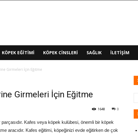
KÖPEK EĞITIMI
KÖPEK CINSLERI
SAĞLIK
İLETIŞIM
ine Girmeleri İçin Eğitme
ine Girmeleri İçin Eğitme
1648
0
ir parçasıdır. Kafes veya köpek kulübesi, önemli bir köpek
me aracıdır. Kafes eğitimi, köpeğinizi evde eğitirken de çok