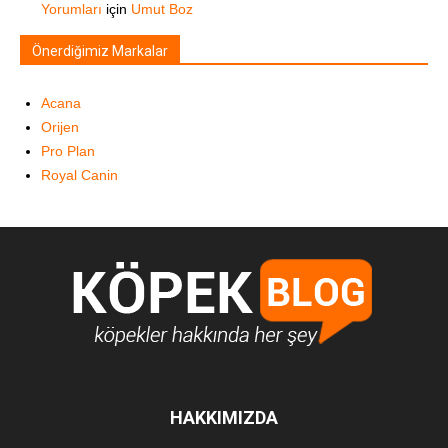
Yorumları
için
Umut Boz
Önerdiğimiz Markalar
Acana
Orijen
Pro Plan
Royal Canin
HAKKIMIZDA