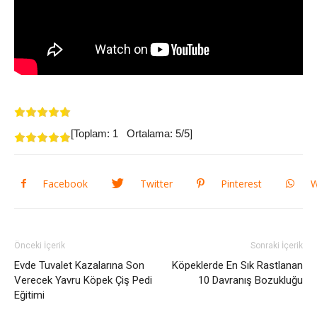
[Toplam:
1
Ortalama:
5
/5]
Facebook
Twitter
Pinterest
W
Önceki İçerik
Sonraki İçerik
Evde Tuvalet Kazalarına Son
Köpeklerde En Sık Rastlanan
Verecek Yavru Köpek Çiş Pedi
10 Davranış Bozukluğu
Eğitimi