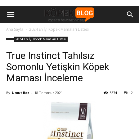
Ana Sayfa
2024 En İyi Köpek Mamaları Listesi
2024 En İyi Köpek Mamaları Listesi
True Instinct Tahılsız
Somonlu Yetişkin Köpek
Maması İnceleme
By
Umut Boz
-
18 Temmuz 2021
5674
12