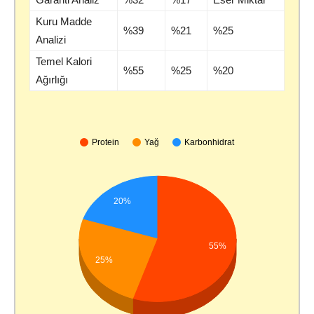
Kuru Madde
%39
%21
%25
Analizi
Temel Kalori
%55
%25
%20
Ağırlığı
Protein
Yağ
Karbonhidrat
20%
55%
25%