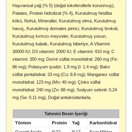
Hayvansal yağ (% 5) (doğal tokoferollerle korunmuş),
Patates, Protein hidrolizat (% 4), Kurutulmuş hindiba
kökü, Nohut, Mineraller, Kurutulmuş elma, Kurutulmuş
havuç, Kurutulmuş domates pirinci, Kurutulmuş brokoli,
Kurutulmuş kırmızı meyveler, Kurutulmuş yosun,
Kurutulmuş kabak, Kurutulmuş biberiye, A Vitamini:
30000 IU; D3 vitamini: 2000 IU; E vitamini: 410 mg; C
vitamini: 350 mg; Demir sülfat monohidrat: 260 mg (Fe:
86 mg); Potasyum iyodür: 1.9 mg (I: 1.4 mg); Bakır
sülfat pentahidrat: 33 mg (Cu: 8.8 mg); Manganez sülfat
monohidrat: 123 mg (Mn: 40 mg); Çinko sülfat
monohidrat: 240 mg (Zn: 88 mg); Sodyum selenit: 0.24
mg (Se: 0.11 mg), Doğal antioksidanlarla.
Tahmini Besin İçeriği
Yöntem
Protein
Yağ
Karbonhidrat
Garanti Analiz
%32
%17
Eser Miktar