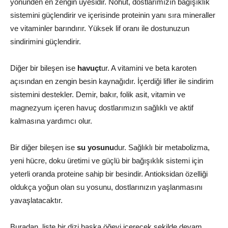
yönünden en zengin üyesidir. Nohut, dostlarımızın bağışıklık
sistemini güçlendirir ve içerisinde proteinin yanı sıra mineraller
ve vitaminler barındırır. Yüksek lif oranı ile dostunuzun
sindirimini güçlendirir.
Diğer bir bileşen ise
havuçt
ur. A vitamini ve beta karoten
açısından en zengin besin kaynağıdır. İçerdiği lifler ile sindirim
sistemini destekler. Demir, bakır, folik asit, vitamin ve
magnezyum içeren havuç dostlarımızın sağlıklı ve aktif
kalmasına yardımcı olur.
Bir diğer bileşen ise
su yosunu
dur. Sağlıklı bir metabolizma,
yeni hücre, doku üretimi ve güçlü bir bağışıklık sistemi için
yeterli oranda proteine sahip bir besindir. Antioksidan özelliği
oldukça yoğun olan su yosunu, dostlarınızın yaşlanmasını
yavaşlatacaktır.
Buradan, liste bir dizi başka öğeyi içerecek şekilde devam