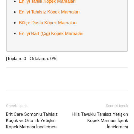
En İyi Tahıllı Köpek Mamaları
En İyi Tahılsız Köpek Mamaları
Bütçe Dostu Köpek Mamaları
En İyi Barf (Çiğ) Köpek Mamaları
[Toplam:
0
Ortalama:
0
/5]
Facebook
Twitter
Pinterest
W
Önceki İçerik
Sonraki İçerik
Brit Care Somonlu Tahılsız
Hills Tavuklu Tahılsız Yetişkin
Küçük ve Orta Irk Yetişkin
Köpek Maması İçerik
Köpek Maması İncelemesi
İncelemesi