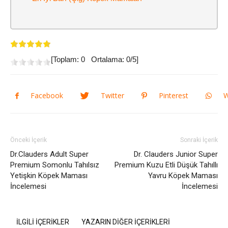
[Toplam:
0
Ortalama:
0
/5]
Facebook
Twitter
Pinterest
W
Önceki İçerik
Sonraki İçerik
Dr.Clauders Adult Super
Dr. Clauders Junior Super
Premium Somonlu Tahılsız
Premium Kuzu Etli Düşük Tahıllı
Yetişkin Köpek Maması
Yavru Köpek Maması
İncelemesi
İncelemesi
İLGİLİ İÇERİKLER
YAZARIN DİĞER İÇERİKLERİ