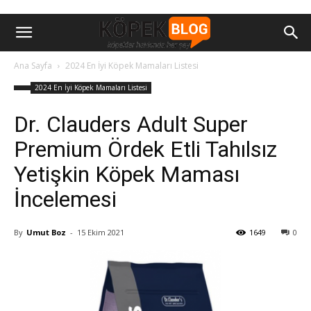
Ana Sayfa
2024 En İyi Köpek Mamaları Listesi
2024 En İyi Köpek Mamaları Listesi
Dr. Clauders Adult Super
Premium Ördek Etli Tahılsız
Yetişkin Köpek Maması
İncelemesi
By
Umut Boz
-
15 Ekim 2021
1649
0