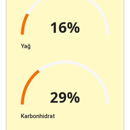
16%
Yağ
29%
Karbonhidrat