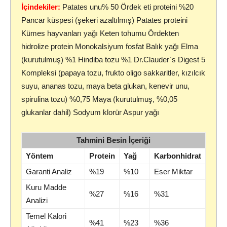
İçindekiler:
Patates unu% 50 Ördek eti proteini %20
Pancar küspesi (şekeri azaltılmış) Patates proteini
Kümes hayvanları yağı Keten tohumu Ördekten
hidrolize protein Monokalsiyum fosfat Balık yağı Elma
(kurutulmuş) %1 Hindiba tozu %1 Dr.Clauder`s Digest 5
Kompleksi (papaya tozu, frukto oligo sakkaritler, kızılcık
suyu, ananas tozu, maya beta glukan, kenevir unu,
spirulina tozu) %0,75 Maya (kurutulmuş, %0,05
glukanlar dahil) Sodyum klorür Aspur yağı
Tahmini Besin İçeriği
Yöntem
Protein
Yağ
Karbonhidrat
Garanti Analiz
%19
%10
Eser Miktar
Kuru Madde
%27
%16
%31
Analizi
Temel Kalori
%41
%23
%36