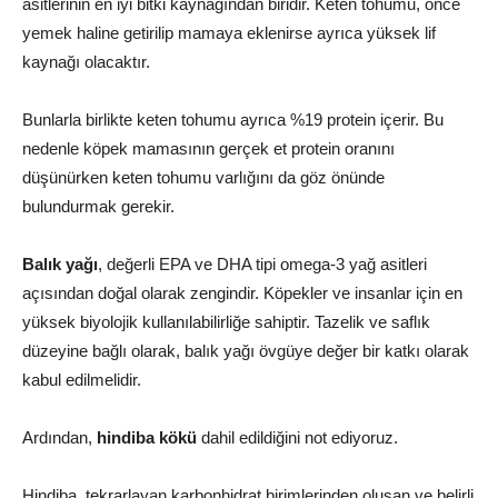
asitlerinin en iyi bitki kaynağından biridir. Keten tohumu, önce
yemek haline getirilip mamaya eklenirse ayrıca yüksek lif
kaynağı olacaktır.
Bunlarla birlikte keten tohumu ayrıca %19 protein içerir. Bu
nedenle köpek mamasının gerçek et protein oranını
düşünürken keten tohumu varlığını da göz önünde
bulundurmak gerekir.
Balık yağı
, değerli EPA ve DHA tipi omega-3 yağ asitleri
açısından doğal olarak zengindir. Köpekler ve insanlar için en
yüksek biyolojik kullanılabilirliğe sahiptir. Tazelik ve saflık
düzeyine bağlı olarak, balık yağı övgüye değer bir katkı olarak
kabul edilmelidir.
Ardından,
hindiba kökü
dahil edildiğini not ediyoruz.
Hindiba, tekrarlayan karbonhidrat birimlerinden oluşan ve belirli