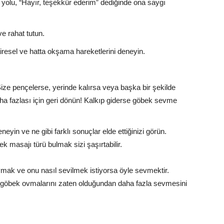
yolu, “Hayır, teşekkür ederim” dediğinde ona saygı
e rahat tutun.
dairesel ve hatta okşama hareketlerini deneyin.
ize pençelerse, yerinde kalırsa veya başka bir şekilde
aha fazlası için geri dönün! Kalkıp giderse göbek sevme
eyin ve ne gibi farklı sonuçlar elde ettiğinizi görün.
k masajı türü bulmak sizi şaşırtabilir.
ymak ve onu nasıl sevilmek istiyorsa öyle sevmektir.
in göbek ovmalarını zaten olduğundan daha fazla sevmesini