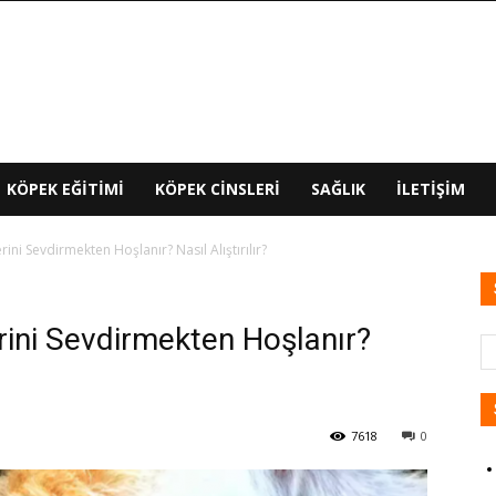
KÖPEK EĞITIMI
KÖPEK CINSLERI
SAĞLIK
İLETIŞIM
i Sevdirmekten Hoşlanır? Nasıl Alıştırılır?
ini Sevdirmekten Hoşlanır?
7618
0