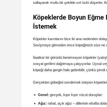
sallayarak mutlu bir şekilde sırt üstü düşerler
Köpeklerde Boyun Eğme D
İstemek
Köpekler karınlarını bize iki ana nedenden dolayı
Sevişmeye gitmeden önce köpeğinizin size ne sö
İtaatkar bir görüntü benimseyen köpekler (yatıştı
sosyal gerilimi dağıtmaya çalışıyorlar. Uysal v
köpeği daha gergin hale getirebilir, çünkü şim
Gerçekten göbeğini sevdirmek isteyen köpekler ge
Genel:
gevşek, kıpır kıpır vücut duruşları
Ağız:
rahat, açık ağız – dillerinin etrafta dolaş