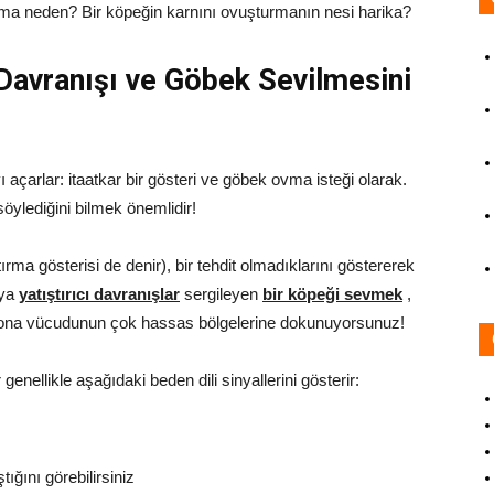
. Ama neden? Bir köpeğin karnını ovuşturmanın nesi harika?
avranışı ve Göbek Sevilmesini
 açarlar: itaatkar bir gösteri ve göbek ovma isteği olarak.
ylediğini bilmek önemlidir!
rma gösterisi de denir), bir tehdit olmadıklarını göstererek
eya
yatıştırıcı davranışlar
sergileyen
bir köpeği
sevmek
,
di ona vücudunun çok hassas bölgelerine dokunuyorsunuz!
nellikle aşağıdaki beden dili sinyallerini gösterir:
tığını görebilirsiniz