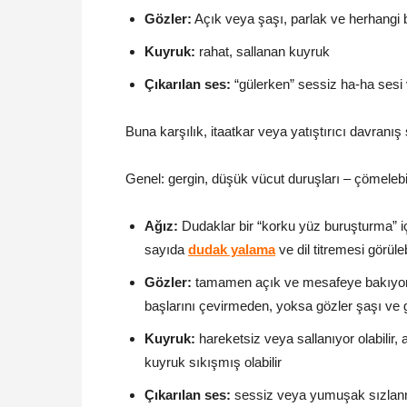
Gözler:
Açık veya şaşı, parlak ve herhangi 
Kuyruk:
rahat, sallanan kuyruk
Çıkarılan ses:
“gülerken” sessiz ha-ha sesi 
Buna karşılık, itaatkar veya yatıştırıcı davranış
Genel: gergin, düşük vücut duruşları – çömelebilir
Ağız:
Dudaklar bir “korku yüz buruşturma” iç
sayıda
dudak yalama
ve dil titremesi görüleb
Gözler:
tamamen açık ve mesafeye bakıyorlar
başlarını çevirmeden, yoksa gözler şaşı ve 
Kuyruk:
hareketsiz veya sallanıyor olabilir
kuyruk sıkışmış olabilir
Çıkarılan ses:
sessiz veya yumuşak sızla