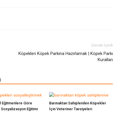
nterest
WhatsApp
Sonraki İçerik
Köpekleri Köpek Parkına Hazırlamak | Köpek Parkı
Kuralları
İ
l Eğitmenlere Göre
Barınaktan Sahiplenilen Köpekler
Sosyalizasyon Eğitimi
İçin Veteriner Tavsiyeleri