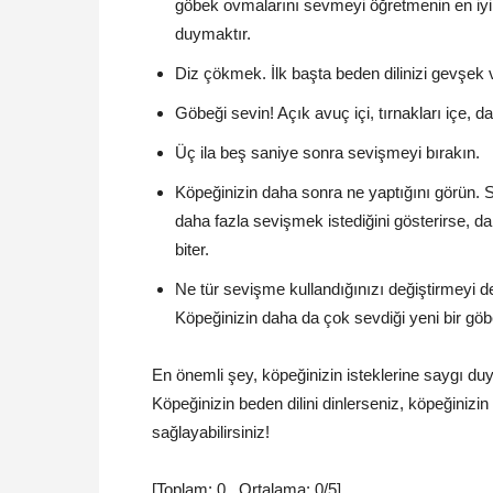
göbek ovmalarını sevmeyi öğretmenin en iyi 
duymaktır.
Diz çökmek. İlk başta beden dilinizi gevşek v
Göbeği sevin! Açık avuç içi, tırnakları içe, 
Üç ila beş saniye sonra sevişmeyi bırakın.
Köpeğinizin daha sonra ne yaptığını görün. S
daha fazla sevişmek istediğini gösterirse, d
biter.
Ne tür sevişme kullandığınızı değiştirmeyi den
Köpeğinizin daha da çok sevdiği yeni bir göbe
En önemli şey, köpeğinizin isteklerine saygı du
Köpeğinizin beden dilini dinlerseniz, köpeğiniz
sağlayabilirsiniz!
[Toplam:
0
Ortalama:
0
/5]