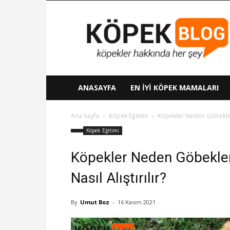
Köpek
Blog
ANASAYFA
EN İYI KÖPEK MAMALARI
Ana Sayfa
Köpek Eğitimi
Köpekler Neden Göbeklerin
Köpek Eğitimi
Köpekler Neden Göbekler
Nasıl Alıştırılır?
By
Umut Boz
-
16 Kasım 2021