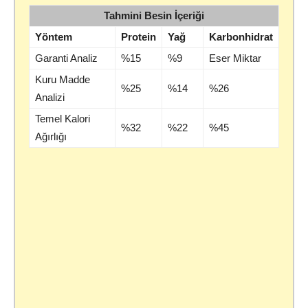
Tahmini Besin İçeriği
Yöntem
Protein
Yağ
Karbonhidrat
Garanti Analiz
%15
%9
Eser Miktar
Kuru Madde
%25
%14
%26
Analizi
Temel Kalori
%32
%22
%45
Ağırlığı