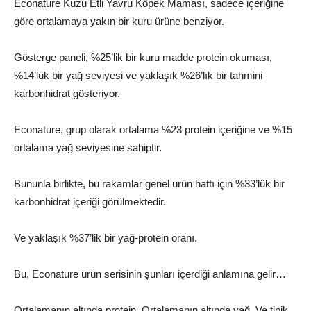
Econature Kuzu Etli Yavru Köpek Maması, sadece içeriğine
göre ortalamaya yakın bir kuru ürüne benziyor.
Gösterge paneli, %25’lik bir kuru madde protein okuması,
%14’lük bir yağ seviyesi ve yaklaşık %26’lık bir tahmini
karbonhidrat gösteriyor.
Econature, grup olarak ortalama %23 protein içeriğine ve %15
ortalama yağ seviyesine sahiptir.
Bununla birlikte, bu rakamlar genel ürün hattı için %33’lük bir
karbonhidrat içeriği görülmektedir.
Ve yaklaşık %37’lik bir yağ-protein oranı.
Bu, Econature ürün serisinin şunları içerdiği anlamına gelir…
Ortalamanın altında protein. Ortalamanın altında yağ. Ve tipik