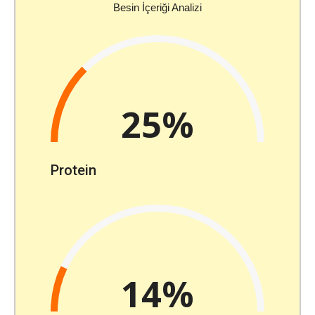
Besin İçeriği Analizi
25%
Protein
14%