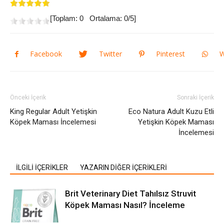
[Toplam:
0
Ortalama:
0
/5]
Facebook
Twitter
Pinterest
W
Önceki İçerik
Sonraki İçerik
King Regular Adult Yetişkin
Eco Natura Adult Kuzu Etli
Köpek Maması İncelemesi
Yetişkin Köpek Maması
İncelemesi
İLGİLİ İÇERİKLER
YAZARIN DİĞER İÇERİKLERİ
Brit Veterinary Diet Tahılsız Struvit
Köpek Maması Nasıl? İnceleme