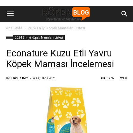
Ana Sayfa
2024 En İyi Köpek Mamaları Listesi
2024 En İyi Köpek Mamaları Listesi
Econature Kuzu Etli Yavru
Köpek Maması İncelemesi
By
Umut Boz
-
4 Ağustos 2021
3776
0