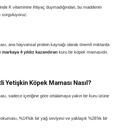
rinde K vitaminine ihtiyaç duymadığından, bu maddenin
ı sorguluyoruz.
ası, ana hayvansal protein kaynağı olarak önemli miktarda
 markaya 4 yıldız kazandıran
kuru bir köpek mamasıdır.
tli Yetişkin Köpek Maması Nasıl?
sı, sadece içeriğine göre ortalamaya yakın bir kuru ürüne
 okuması, %14’lük bir yağ seviyesi ve yaklaşık %26’lık bir