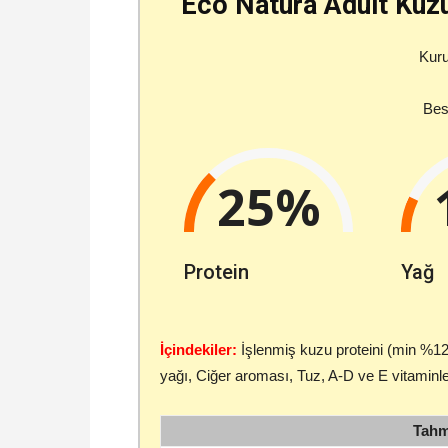
Eco Natura Adult Kuzu
Kur
Besi
25%
Protein
Yağ
İçindekiler:
İşlenmiş kuzu proteini (min %12)
yağı, Ciğer aroması, Tuz, A-D ve E vitaminleri
Tahmi