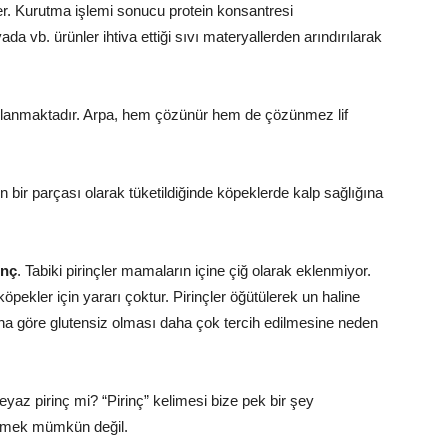
er. Kurutma işlemi sonucu protein konsantresi
ada vb. ürünler ihtiva ettiği sıvı materyallerden arındırılarak
nımlanmaktadır. Arpa, hem çözünür hem de çözünmez lif
n bir parçası olarak tüketildiğinde köpeklerde kalp sağlığına
inç
. Tabiki pirinçler mamaların içine çiğ olarak eklenmiyor.
pekler için yararı çoktur. Pirinçler öğütülerek un haline
una göre glutensiz olması daha çok tercih edilmesine neden
eyaz pirinç mi? “Pirinç” kelimesi bize pek bir şey
dirmek mümkün değil.