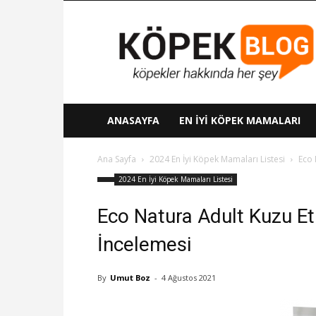
Köpek
Blog
ANASAYFA
EN İYI KÖPEK MAMALARI
Ana Sayfa
2024 En İyi Köpek Mamaları Listesi
Eco 
2024 En İyi Köpek Mamaları Listesi
Eco Natura Adult Kuzu Et
İncelemesi
By
Umut Boz
-
4 Ağustos 2021