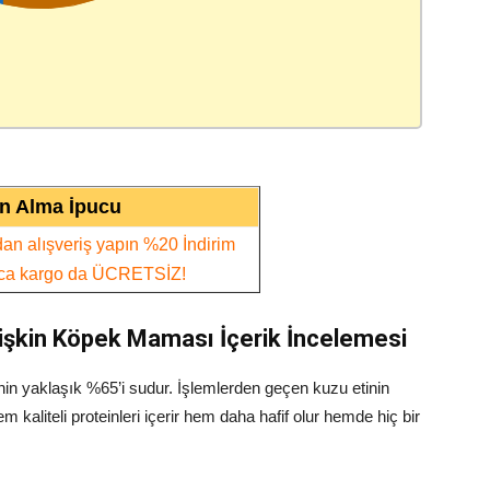
ın Alma İpucu
ıdan alışveriş yapın %20 İndirim
ıca kargo da ÜCRETSİZ!
tişkin Köpek Maması İçerik İncelemesi
inin yaklaşık %65’i sudur. İşlemlerden geçen kuzu etinin
 kaliteli proteinleri içerir hem daha hafif olur hemde hiç bir