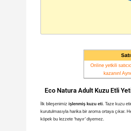
Sat
Online yetkili satıc
kazanın! Ayr
Eco Natura Adult Kuzu Etli Ye
İlk bileşenimiz
işlenmiş kuzu eti
. Taze kuzu et
kurutulmasıyla harika bir aroma ortaya çıkar. Hem
köpek bu lezzete ‘hayır’ diyemez.