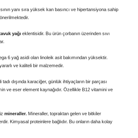
atkısının yanı sıra yüksek kan basıncı ve hipertansiyona sahip
önerilmektedir.
tavuk yağı
eklentisidir. Bu ürün çorbanın üzerinden sıvı
ar.
a 6 yağ asidi olan linoleik asit bakımından yüksektir.
rarlı ve kaliteli bir malzemedir.
li tadı dışında karaciğer, günlük ihtiyaçların bir parçası
min ve eser element kaynağıdır. Özellikle B12 vitamini ve
miz
mineraller.
Mineraller, topraktan gelen ve bitkiler
erdir. Kimyasal proteinlere bağlıdır. Bu onların daha kolay