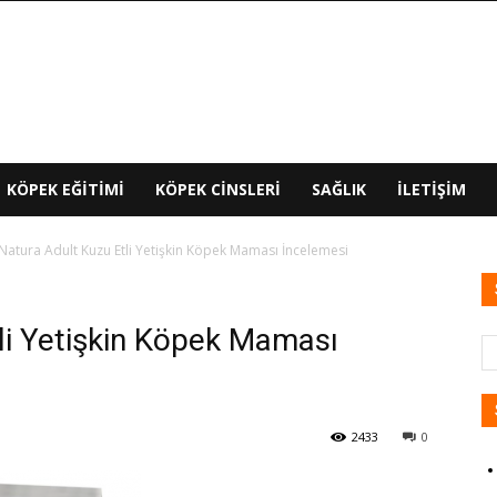
KÖPEK EĞITIMI
KÖPEK CINSLERI
SAĞLIK
İLETIŞIM
Natura Adult Kuzu Etli Yetişkin Köpek Maması İncelemesi
li Yetişkin Köpek Maması
2433
0