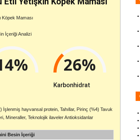
 Etli Yetişkin Köpek Maması
u Köpek Maması
n İçeriği Analizi
14%
26%
Karbonhidrat
 İşlenmiş hayvansal protein, Tahıllar, Pirinç (%4) Tavuk
, Mineraller, Teknolojik ilaveler Antioksidanlar
ni Besin İçeriği