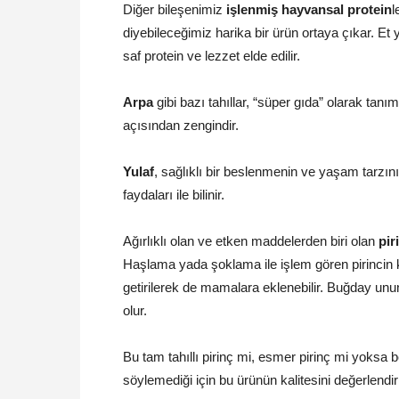
Diğer bileşenimiz
işlenmiş hayvansal protein
l
diyebileceğimiz harika bir ürün ortaya çıkar. Et y
saf protein ve lezzet elde edilir.
Arpa
gibi bazı tahıllar, “süper gıda” olarak ta
açısından zengindir.
Yulaf
, sağlıklı bir beslenmenin ve yaşam tarzını
faydaları ile bilinir.
Ağırlıklı olan ve etken maddelerden biri olan
pir
Haşlama yada şoklama ile işlem gören pirincin kö
getirilerek de mamalara eklenebilir. Buğday un
olur.
Bu tam tahıllı pirinç mi, esmer pirinç mi yoksa b
söylemediği için bu ürünün kalitesini değerlen