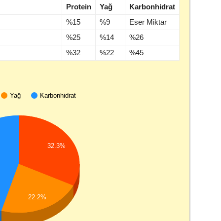
Protein
Yağ
Karbonhidrat
%15
%9
Eser Miktar
%25
%14
%26
%32
%22
%45
Yağ
Karbonhidrat
32.3%
22.2%