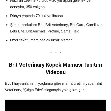
Haziran 1994’te kuruldu – 20 yılı aşkın gelenek ve
deneyim, 350 çalışan
Dünya çapında 70 ülkeye ihracat
Şirket markaları: Brit, Brit Veterinary, Brit Care, Carnilove,
Lets Bite, Brit Animals, Profine, Sams Field
Özel etiket üretiminde eksiksiz hizmet.
Brit Veterinary Köpek Maması Tanıtım
Videosu
Evcil hayvanların ihtiyaçlarına göre mama üretimi yapan Brit
Veterinary, “Çılgın Etler” sloganıyla yola çıkmıştır.