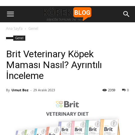
Ana Sayfa
Genel
Genel
Brit Veterinary Köpek
Maması Nasıl? Ayrıntılı
İnceleme
By
Umut Boz
-
29 Aralık 2023
2359
0