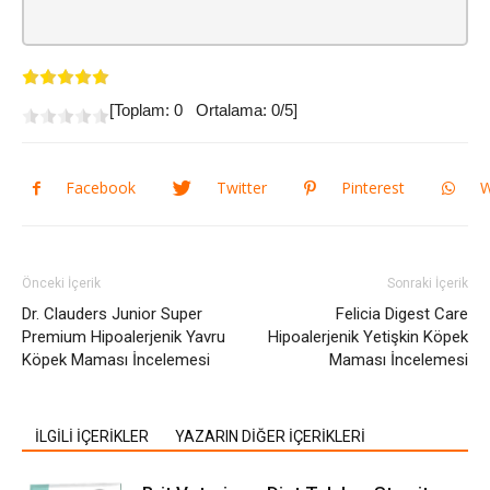
[Toplam:
0
Ortalama:
0
/5]
Facebook
Twitter
Pinterest
W
Önceki İçerik
Sonraki İçerik
Dr. Clauders Junior Super
Felicia Digest Care
Premium Hipoalerjenik Yavru
Hipoalerjenik Yetişkin Köpek
Köpek Maması İncelemesi
Maması İncelemesi
İLGİLİ İÇERİKLER
YAZARIN DİĞER İÇERİKLERİ