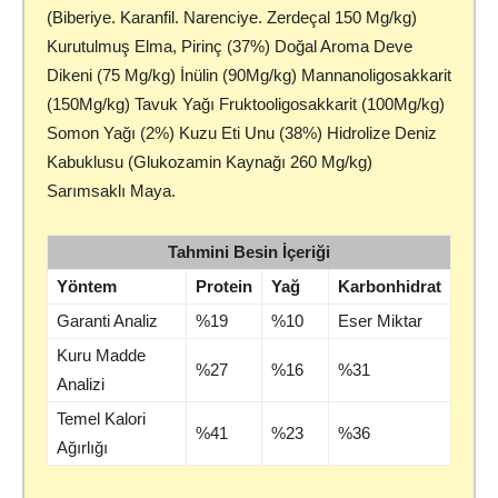
(Biberiye. Karanfil. Narenciye. Zerdeçal 150 Mg/kg)
Kurutulmuş Elma, Pirinç (37%) Doğal Aroma Deve
Dikeni (75 Mg/kg) İnülin (90Mg/kg) Mannanoligosakkarit
(150Mg/kg) Tavuk Yağı Fruktooligosakkarit (100Mg/kg)
Somon Yağı (2%) Kuzu Eti Unu (38%) Hidrolize Deniz
Kabuklusu (Glukozamin Kaynağı 260 Mg/kg)
Sarımsaklı Maya.
Tahmini Besin İçeriği
Yöntem
Protein
Yağ
Karbonhidrat
Garanti Analiz
%19
%10
Eser Miktar
Kuru Madde
%27
%16
%31
Analizi
Temel Kalori
%41
%23
%36
Ağırlığı