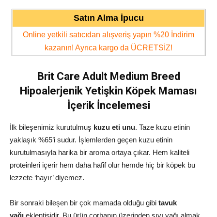
Satın Alma İpucu
Online yetkili satıcıdan alışveriş yapın %20 İndirim
kazanın! Ayrıca kargo da ÜCRETSİZ!
Brit Care Adult Medium Breed
Hipoalerjenik Yetişkin Köpek Maması
İçerik İncelemesi
İlk bileşenimiz kurutulmuş
kuzu eti unu
. Taze kuzu etinin
yaklaşık %65’i sudur. İşlemlerden geçen kuzu etinin
kurutulmasıyla harika bir aroma ortaya çıkar. Hem kaliteli
proteinleri içerir hem daha hafif olur hemde hiç bir köpek bu
lezzete ‘hayır’ diyemez.
Bir sonraki bileşen bir çok mamada olduğu gibi
tavuk
yağı
eklentisidir. Bu ürün çorbanın üzerinden sıvı yağı almak