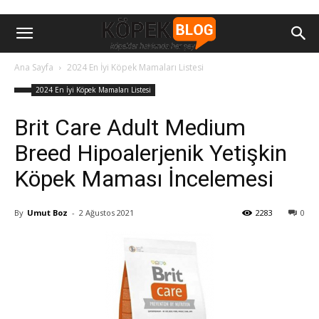
Ana Sayfa
2024 En İyi Köpek Mamaları Listesi
2024 En İyi Köpek Mamaları Listesi
Brit Care Adult Medium
Breed Hipoalerjenik Yetişkin
Köpek Maması İncelemesi
By
Umut Boz
-
2 Ağustos 2021
2283
0