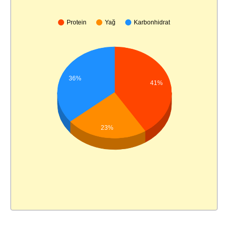
Protein
Yağ
Karbonhidrat
36%
41%
23%