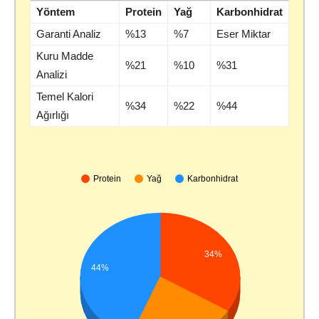
Yöntem
Protein
Yağ
Karbonhidrat
Garanti Analiz
%13
%7
Eser Miktar
Kuru Madde
%21
%10
%31
Analizi
Temel Kalori
%34
%22
%44
Ağırlığı
Protein
Yağ
Karbonhidrat
34%
44%