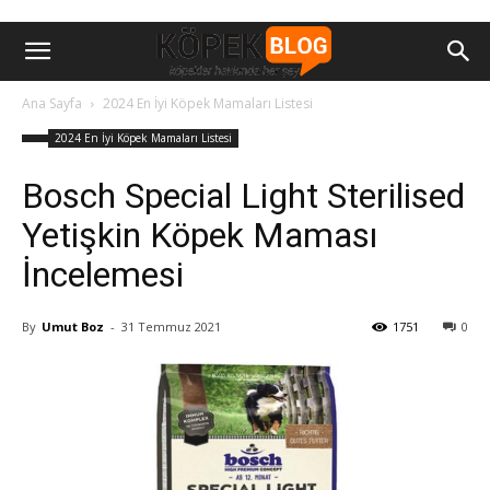
Ana Sayfa
2024 En İyi Köpek Mamaları Listesi
2024 En İyi Köpek Mamaları Listesi
Bosch Special Light Sterilised
Yetişkin Köpek Maması
İncelemesi
By
Umut Boz
-
31 Temmuz 2021
1751
0