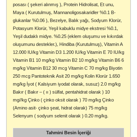
posası ( şekeri alınmış ), Protein Hidrolisat, Et unu,
Maya ( Kurutulmuş, Mannanoligosakaridler %0.1 B-
glukanlar %0.06 ), Bezelye, Balık yağı, Sodyum Klorür,
Potasyum Klorür, Yeşil kabuklu midye ekstresi %0.1,
Yeşil dudaklı midye. %0.25 (eklem oluşumu ve kıkırdak
oluşumunu destekler.), Hindiba (Kurutulmuş), Vitamin A
12.000 IU/kg Vitamin D3 1.200 IU/kg Vitamin E 70 IU/kg
Vitamin B1 10 mg/kg Vitamin B2 10 mg/kg Vitamin B6 6
mg/kg Vitamin B12 30 mcg Vitamin C 70 mg/kg Biyotin
250 mcg Pantoteknik Asit 20 mg/kg Kolin Klorür 1.650
mg/kg İyot ( Kalsiyum iyodat olarak, susuz) 2.0 mg/kg
Bakır ( Bakır – ( ıı ) sülfat, pentahidrat olarak ) 10
mg//kg Çinko ( çinko oksit olarak ) 70 mg/kg Çinko
(Amino asit- çinko şeat, hidrat olarak) 75 mg/kg
Selenyum ( sodyum selenit olarak ) 0.20 mg/kg.
Tahmini Besin İçeriği