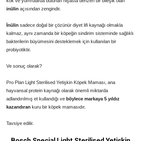
kök ve yumrularda bulunan nişasta benzeri bir bileşik olan
inülin
açısından zengindir.
İnülin
sadece doğal bir çözünür diyet lifi kaynağı olmakla
kalmaz, aynı zamanda bir köpeğin sindirim sisteminde sağlıklı
bakterilerin büyümesini desteklemek için kullanılan bir
probiyotiktir.
Ve sonuç olarak?
Pro Plan Light Sterilised Yetişkin Köpek Maması, ana
hayvansal protein kaynağı olarak önemli miktarda
adlandırılmış et kullandığı ve
böylece markaya 5 yıldız
kazandıran
kuru bir köpek mamasıdır.
Tavsiye edilir.
Bosch Special Light Sterilised Yetişkin