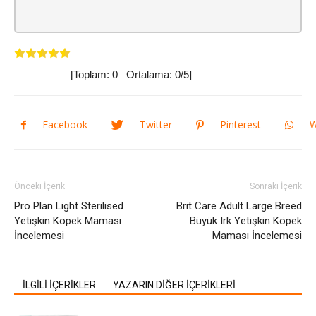
[Toplam:
0
Ortalama:
0
/5]
Facebook
Twitter
Pinterest
W
Önceki İçerik
Sonraki İçerik
Pro Plan Light Sterilised
Brit Care Adult Large Breed
Yetişkin Köpek Maması
Büyük Irk Yetişkin Köpek
İncelemesi
Maması İncelemesi
İLGİLİ İÇERİKLER
YAZARIN DİĞER İÇERİKLERİ