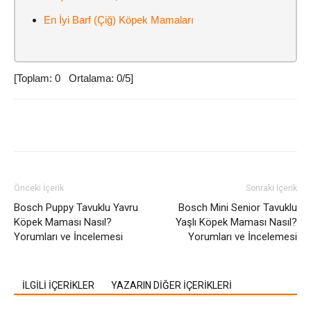
En İyi Barf (Çiğ) Köpek Mamaları
[Toplam:
0
Ortalama:
0
/5]
Facebook
Twitter
Pinterest
W
Önceki İçerik
Sonraki İçerik
Bosch Puppy Tavuklu Yavru
Bosch Mini Senior Tavuklu
Köpek Maması Nasıl?
Yaşlı Köpek Maması Nasıl?
Yorumları ve İncelemesi
Yorumları ve İncelemesi
İLGİLİ İÇERİKLER
YAZARIN DİĞER İÇERİKLERİ