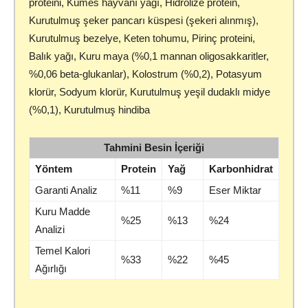
proteini, Kümes hayvanı yağı, Hidrolize protein,
Kurutulmuş şeker pancarı küspesi (şekeri alınmış),
Kurutulmuş bezelye, Keten tohumu, Pirinç proteini,
Balık yağı, Kuru maya (%0,1 mannan oligosakkaritler,
%0,06 beta-glukanlar), Kolostrum (%0,2), Potasyum
klorür, Sodyum klorür, Kurutulmuş yeşil dudaklı midye
(%0,1), Kurutulmuş hindiba
Tahmini Besin İçeriği
Yöntem
Protein
Yağ
Karbonhidrat
Garanti Analiz
%11
%9
Eser Miktar
Kuru Madde
%25
%13
%24
Analizi
Temel Kalori
%33
%22
%45
Ağırlığı