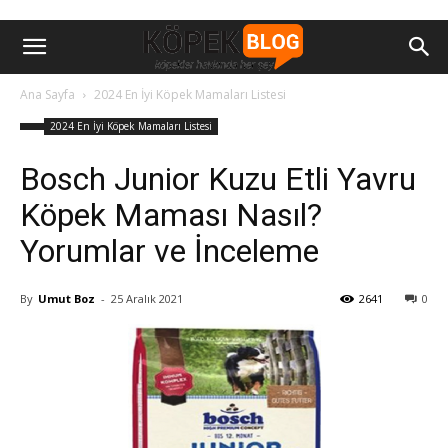
Ana Sayfa
2024 En İyi Köpek Mamaları Listesi
2024 En İyi Köpek Mamaları Listesi
Bosch Junior Kuzu Etli Yavru
Köpek Maması Nasıl?
Yorumlar ve İnceleme
By
Umut Boz
-
25 Aralık 2021
2641
0