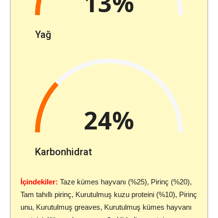
13%
Yağ
24%
Karbonhidrat
İçindekiler:
Taze kümes hayvanı (%25), Pirinç (%20),
Tam tahıllı pirinç, Kurutulmuş kuzu proteini (%10), Pirinç
unu, Kurutulmuş greaves, Kurutulmuş kümes hayvanı