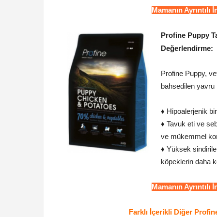
Mamanın Ayrıntılı 
Profine Puppy T
Değerlendirme:
Profine Puppy, vet
bahsedilen yavru 
♦ Hipoalerjenik bir
♦ Tavuk eti ve seb
ve mükemmel kon
♦ Yüksek sindirile
köpeklerin daha k
Mamanın Ayrıntılı 
Farklı İçerikli Diğer Prof