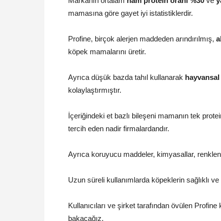
Markanın ortalam
ham protein oranı %30
ve
y
mamasına göre gayet iyi istatistiklerdir.
Profine, birçok alerjen maddeden arındırılmış,
a
köpek mamalarını üretir.
Ayrıca düşük bazda tahıl kullanarak
hayvansal 
kolaylaştırmıştır.
İçeriğindeki et bazlı bileşeni mamanın tek prote
tercih eden nadir firmalardandır.
Ayrıca koruyucu maddeler, kimyasallar, renklend
Uzun süreli kullanımlarda köpeklerin sağlıklı ve
Kullanıcıları ve şirket tarafından övülen Prof
bakacağız.