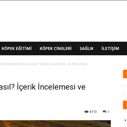
KÖPEK EĞITIMI
KÖPEK CINSLERI
SAĞLIK
İLETIŞIM
ine Köpek Maması Nasıl? İçerik İncelemesi ve Yorumları
ıl? İçerik İncelemesi ve
8713
0