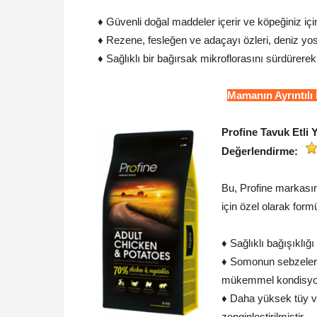
♦ Güvenli doğal maddeler içerir ve köpeğiniz için
♦ Rezene, fesleğen ve adaçayı özleri, deniz yosun
♦ Sağlıklı bir bağırsak mikroflorasını sürdürerek 
Mamanın Ayrıntılı
Profine Tavuk Etli
Değerlendirme:
Bu, Profine markasın
için özel olarak formü
♦ Sağlıklı bağışıklığı
♦ Somonun sebzelerle
mükemmel kondisyon
♦ Daha yüksek tüy ve 
zenginleştirilmiştir.