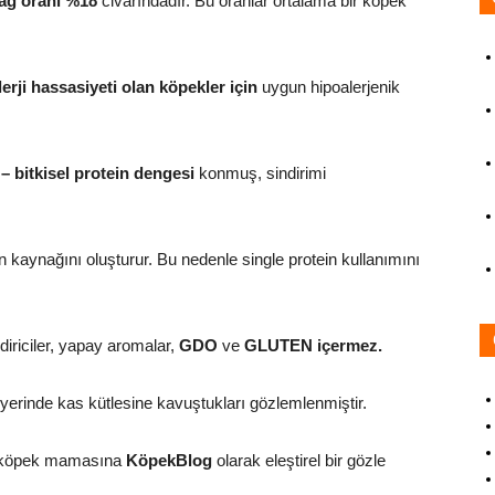
ağ oranı %18
civarındadır. Bu oranlar ortalama bir köpek
lerji hassasiyeti olan köpekler için
uygun hipoalerjenik
– bitkisel protein dengesi
konmuş, sindirimi
in kaynağını oluşturur. Bu nedenle single protein kullanımını
iriciler, yapay aromalar,
GDO
ve
GLUTEN içermez.
 yerinde kas kütlesine kavuştukları gözlemlenmiştir.
ine köpek mamasına
KöpekBlog
olarak eleştirel bir gözle