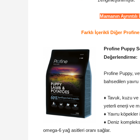
Mamanın Ayrıntılı 
Farklı İçerikli Diğer Profi
Profine Puppy S
Değerlendirme:
Profine Puppy, vet
bahsedilen yavru 
♦ Tavuk, kuzu ve 
yeterli enerji ve
♦ Yavru köpekler 
♦ Deniz kompleksi
omega-6 yağ asitleri oranı sağlar.