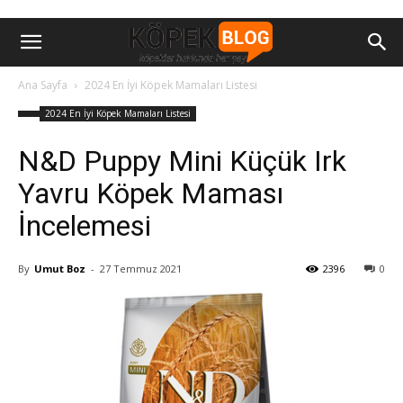
Ana Sayfa
2024 En İyi Köpek Mamaları Listesi
2024 En İyi Köpek Mamaları Listesi
N&D Puppy Mini Küçük Irk
Yavru Köpek Maması
İncelemesi
By
Umut Boz
-
27 Temmuz 2021
2396
0