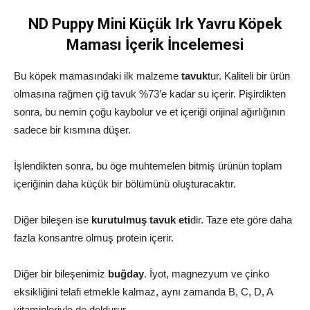
ND Puppy Mini Küçük Irk Yavru Köpek
Maması İçerik İncelemesi
Bu köpek mamasındaki ilk malzeme
tavuk
tur. Kaliteli bir ürün
olmasına rağmen çiğ tavuk %73’e kadar su içerir. Pişirdikten
sonra, bu nemin çoğu kaybolur ve et içeriği orijinal ağırlığının
sadece bir kısmına düşer.
İşlendikten sonra, bu öge muhtemelen bitmiş ürünün toplam
içeriğinin daha küçük bir bölümünü oluşturacaktır.
Diğer bileşen ise
kurutulmuş tavuk eti
dir. Taze ete göre daha
fazla konsantre olmuş protein içerir.
Diğer bir bileşenimiz
buğday
. İyot, magnezyum ve çinko
eksikliğini telafi etmekle kalmaz, aynı zamanda B, C, D, A
vitaminleriyle de doldurur.