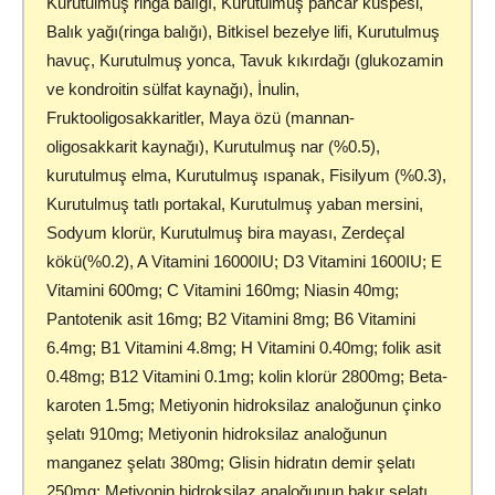
Kurutulmuş ringa balığı, Kurutulmuş pancar küspesi,
Balık yağı(ringa balığı), Bitkisel bezelye lifi, Kurutulmuş
havuç, Kurutulmuş yonca, Tavuk kıkırdağı (glukozamin
ve kondroitin sülfat kaynağı), İnulin,
Fruktooligosakkaritler, Maya özü (mannan-
oligosakkarit kaynağı), Kurutulmuş nar (%0.5),
kurutulmuş elma, Kurutulmuş ıspanak, Fisilyum (%0.3),
Kurutulmuş tatlı portakal, Kurutulmuş yaban mersini,
Sodyum klorür, Kurutulmuş bira mayası, Zerdeçal
kökü(%0.2), A Vitamini 16000IU; D3 Vitamini 1600IU; E
Vitamini 600mg; C Vitamini 160mg; Niasin 40mg;
Pantotenik asit 16mg; B2 Vitamini 8mg; B6 Vitamini
6.4mg; B1 Vitamini 4.8mg; H Vitamini 0.40mg; folik asit
0.48mg; B12 Vitamini 0.1mg; kolin klorür 2800mg; Beta-
karoten 1.5mg; Metiyonin hidroksilaz analoğunun çinko
şelatı 910mg; Metiyonin hidroksilaz analoğunun
manganez şelatı 380mg; Glisin hidratın demir şelatı
250mg; Metiyonin hidroksilaz analoğunun bakır şelatı