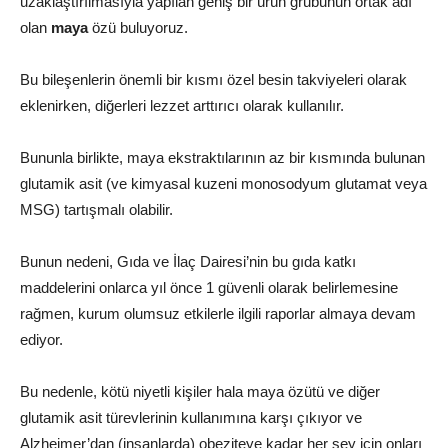
uzaklaştırılmasıyla yapılan geniş bir ürün grubunun ortak adı
olan
maya
özü buluyoruz.
Bu bileşenlerin önemli bir kısmı özel besin takviyeleri olarak
eklenirken, diğerleri lezzet arttırıcı olarak kullanılır.
Bununla birlikte, maya ekstraktılarının az bir kısmında bulunan
glutamik asit (ve kimyasal kuzeni monosodyum glutamat veya
MSG) tartışmalı olabilir.
Bunun nedeni, Gıda ve İlaç Dairesi’nin bu gıda katkı
maddelerini onlarca yıl önce 1 güvenli olarak belirlemesine
rağmen, kurum olumsuz etkilerle ilgili raporlar almaya devam
ediyor.
Bu nedenle, kötü niyetli kişiler hala maya özütü ve diğer
glutamik asit türevlerinin kullanımına karşı çıkıyor ve
Alzheimer’dan (insanlarda) obeziteye kadar her şey için onları