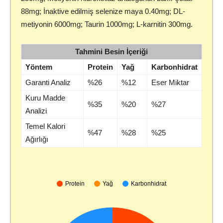
88mg; İnaktive edilmiş selenize maya 0.40mg; DL-
metiyonin 6000mg; Taurin 1000mg; L-karnitin 300mg.
Tahmini Besin İçeriği
Yöntem
Protein
Yağ
Karbonhidrat
Garanti Analiz
%26
%12
Eser Miktar
Kuru Madde
%35
%20
%27
Analizi
Temel Kalori
%47
%28
%25
Ağırlığı
Protein
Yağ
Karbonhidrat