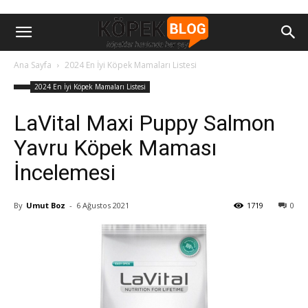
Ana Sayfa
2024 En İyi Köpek Mamaları Listesi
2024 En İyi Köpek Mamaları Listesi
LaVital Maxi Puppy Salmon
Yavru Köpek Maması
İncelemesi
By
Umut Boz
-
6 Ağustos 2021
1719
0