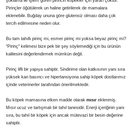
şoklama ile işlem gören pirincin köpekler için yararı çoktur.
Pirinçler öğütülerek un haline getirilerek de mamalara
eklenebilir. Buğday ununa göre glutensiz olması daha çok
tercih edilmesine neden olur.
Bu tam tahıllı pirinç mi, esmer pirinç mi yoksa beyaz pirinç mi?
“Pirinç” kelimesi bize pek bir şey söylemediği için bu ürünün
kalitesini değerlendirmek mümkün değil.
Pirinç lifli bir yapıya sahiptir. Sindirime olan katkısının yanı sıra
yüksek kan basıncı ve hipertansiyona sahip köpek dostlarımız
içinde veterinerler tarafından önerilmektedir.
Bu köpek mamasına etken madde olarak
mısır
eklenmiş.
Mısır ucuz ve tartışmalı bir tahıl tanesidir. Enerji içeriğinin yanı
sıra, bu tahıl bir köpek için ancak mütevazi bir besin değerine
sahiptir.