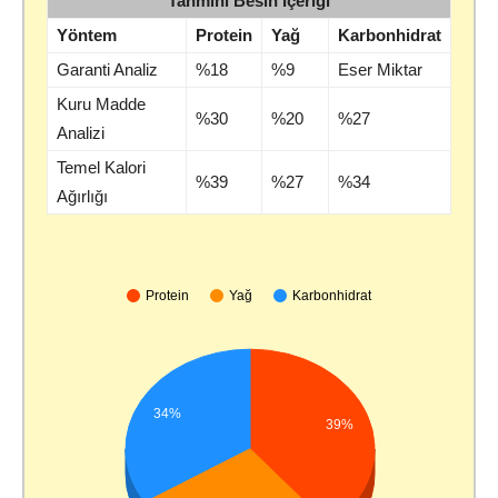
Tahmini Besin İçeriği
Yöntem
Protein
Yağ
Karbonhidrat
Garanti Analiz
%18
%9
Eser Miktar
Kuru Madde
%30
%20
%27
Analizi
Temel Kalori
%39
%27
%34
Ağırlığı
Protein
Yağ
Karbonhidrat
34%
39%