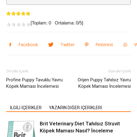
[Toplam:
0
Ortalama:
0
/5]
Facebook
Twitter
Pinterest
W
Önceki İçerik
Sonraki İçerik
Profine Puppy Tavuklu Yavru
Orijen Puppy Tahılsız Yavru
Köpek Maması İncelemesi
Köpek Maması İncelemesi
İLGİLİ İÇERİKLER
YAZARIN DİĞER İÇERİKLERİ
Brit Veterinary Diet Tahılsız Struvit
Köpek Maması Nasıl? İnceleme