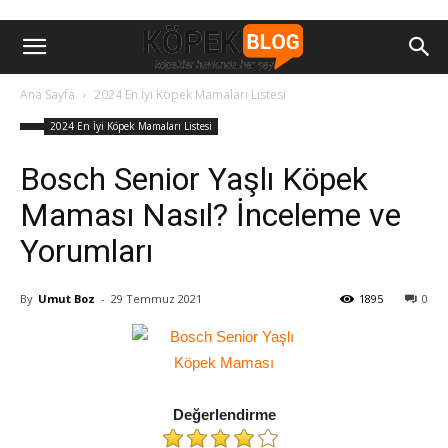
Ana Sayfa
2024 En İyi Köpek Mamaları Listesi
2024 En İyi Köpek Mamaları Listesi
Bosch Senior Yaşlı Köpek
Maması Nasıl? İnceleme ve
Yorumları
By
Umut Boz
-
29 Temmuz 2021
1895
0
Değerlendirme