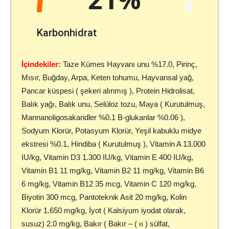
Karbonhidrat
İçindekiler:
Taze Kümes Hayvanı unu %17.0, Pirinç,
Mısır, Buğday, Arpa, Keten tohumu, Hayvansal yağ,
Pancar küspesi ( şekeri alınmış ), Protein Hidrolisat,
Balık yağı, Balık unu, Selüloz tozu, Maya ( Kurutulmuş,
Mannanoligosakaridler %0.1 B-glukanlar %0.06 ),
Sodyum Klorür, Potasyum Klorür, Yeşil kabuklu midye
ekstresi %0.1, Hindiba ( Kurutulmuş ), Vitamin A 13.000
IU/kg, Vitamin D3 1.300 IU/kg, Vitamin E 400 IU/kg,
Vitamin B1 11 mg/kg, Vitamin B2 11 mg/kg, Vitamin B6
6 mg/kg, Vitamin B12 35 mcg, Vitamin C 120 mg/kg,
Biyotin 300 mcg, Pantoteknik Asit 20 mg/kg, Kolin
Klorür 1.650 mg/kg, İyot ( Kalsiyum iyodat olarak,
susuz) 2.0 mg/kg, Bakır ( Bakır – ( ıı ) sülfat,