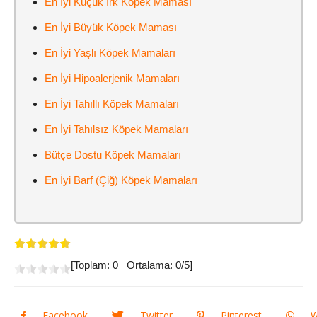
En İyi Küçük Irk Köpek Maması
En İyi Büyük Köpek Maması
En İyi Yaşlı Köpek Mamaları
En İyi Hipoalerjenik Mamaları
En İyi Tahıllı Köpek Mamaları
En İyi Tahılsız Köpek Mamaları
Bütçe Dostu Köpek Mamaları
En İyi Barf (Çiğ) Köpek Mamaları
[Toplam:
0
Ortalama:
0
/5]
Facebook
Twitter
Pinterest
W