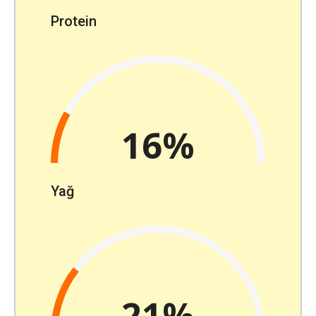
Protein
16%
Yağ
21%