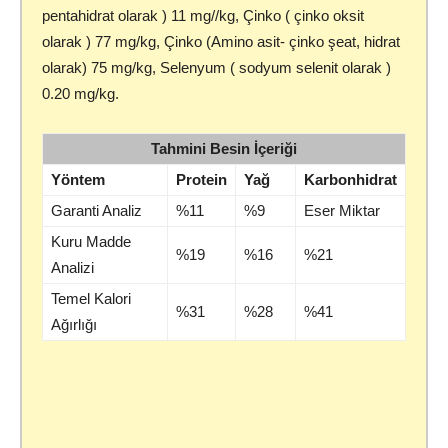
pentahidrat olarak ) 11 mg//kg, Çinko ( çinko oksit
olarak ) 77 mg/kg, Çinko (Amino asit- çinko şeat, hidrat
olarak) 75 mg/kg, Selenyum ( sodyum selenit olarak )
0.20 mg/kg.
Tahmini Besin İçeriği
Yöntem
Protein
Yağ
Karbonhidrat
Garanti Analiz
%11
%9
Eser Miktar
Kuru Madde
%19
%16
%21
Analizi
Temel Kalori
%31
%28
%41
Ağırlığı