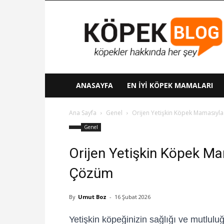
Köpek
Blog
ANASAYFA
EN İYI KÖPEK MAMALARI
Ana Sayfa
Genel
Orijen Yetişkin Köpek Mamasıyl
Genel
Orijen Yetişkin Köpek M
Çözüm
By
Umut Boz
-
16 Şubat 2026
Yetişkin köpeğinizin sağlığı ve mutlulu