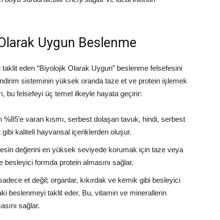
ik Olarak Uygun Beslenme
ni taklit eden “Biyolojik Olarak Uygun” beslenme felsefesini
indirim sisteminin yüksek oranda taze et ve protein işlemek
, bu felsefeyi üç temel ilkeyle hayata geçirir:
 %85’e varan kısmı, serbest dolaşan tavuk, hindi, serbest
gibi kaliteli hayvansal içeriklerden oluşur.
, besin değerini en yüksek seviyede korumak için taze veya
ve besleyici formda protein almasını sağlar.
sadece et değil; organlar, kıkırdak ve kemik gibi besleyici
ki beslenmeyi taklit eder. Bu, vitamin ve minerallerin
masını sağlar.