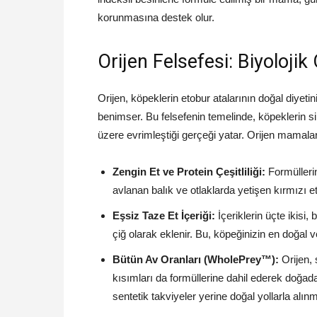
korunmasına destek olur.
Orijen Felsefesi: Biyoloj
Orijen, köpeklerin etobur atalarının doğal diyeti
benimser. Bu felsefenin temelinde, köpeklerin s
üzere evrimleştiği gerçeği yatar. Orijen mamaları
Zengin Et ve Protein Çeşitliliği:
Formüllerin
avlanan balık ve otlaklarda yetişen kırmızı et 
Eşsiz Taze Et İçeriği:
İçeriklerin üçte ikisi
çiğ olarak eklenir. Bu, köpeğinizin en doğal 
Bütün Av Oranları (WholePrey™):
Orijen, 
kısımları da formüllerine dahil ederek doğada
sentetik takviyeler yerine doğal yollarla alın