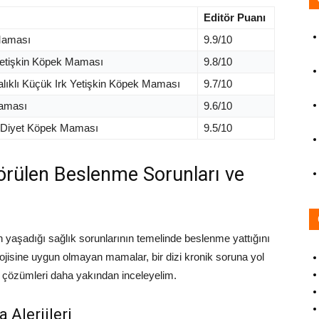
Editör Puanı
 Maması
9.9/10
 Yetişkin Köpek Maması
9.8/10
alıklı Küçük Irk Yetişkin Köpek Maması
9.7/10
Maması
9.6/10
çin Diyet Köpek Maması
9.5/10
örülen Beslenme Sorunları ve
yaşadığı sağlık sorunlarının temelinde beslenme yattığını
olojisine uygun olmayan mamalar, bir dizi kronik soruna yol
ğu çözümleri daha yakından inceleyelim.
 Alerjileri