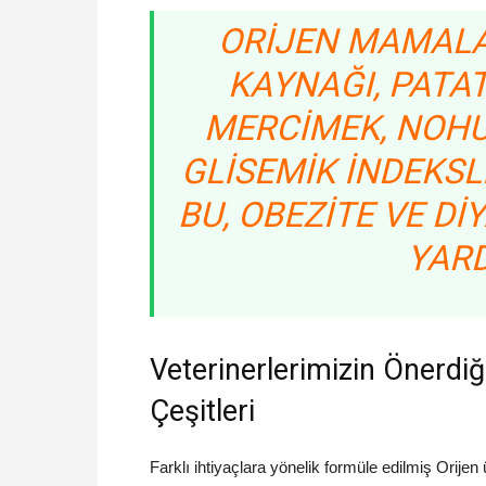
ORIJEN MAMAL
KAYNAĞI, PATAT
MERCIMEK, NOHU
GLISEMIK INDEKSL
BU, OBEZITE VE DI
YARD
Veterinerlerimizin Önerdi
Çeşitleri
Farklı ihtiyaçlara yönelik formüle edilmiş Orije