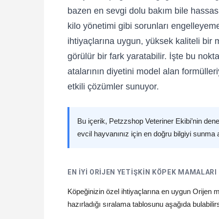
bazen en sevgi dolu bakım bile hassas s
kilo yönetimi gibi sorunları engelleyem
ihtiyaçlarına uygun, yüksek kaliteli b
görülür bir fark yaratabilir. İşte bu no
atalarının diyetini model alan formülle
etkili çözümler sunuyor.
Bu içerik, Petzzshop Veteriner Ekibi’nin den
evcil hayvanınız için en doğru bilgiyi sunma 
EN İYI ORIJEN YETIŞKIN KÖPEK MAMALAR
Köpeğinizin özel ihtiyaçlarına en uygun Orije
hazırladığı sıralama tablosunu aşağıda bulabilirs