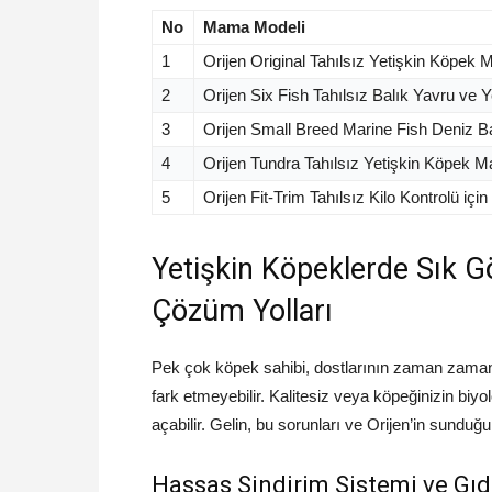
No
Mama Modeli
1
Orijen Original Tahılsız Yetişkin Köpek
2
Orijen Six Fish Tahılsız Balık Yavru ve
3
Orijen Small Breed Marine Fish Deniz B
4
Orijen Tundra Tahılsız Yetişkin Köpek 
5
Orijen Fit-Trim Tahılsız Kilo Kontrolü i
Yetişkin Köpeklerde Sık G
Çözüm Yolları
Pek çok köpek sahibi, dostlarının zaman zaman 
fark etmeyebilir. Kalitesiz veya köpeğinizin biy
açabilir. Gelin, bu sorunları ve Orijen’in sundu
Hassas Sindirim Sistemi ve Gıda