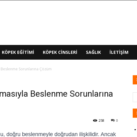
KÖPEK EĞITIMI
KÖPEK CINSLERI
SAĞLIK
İLETIŞIM
a Beslenme Sorunlarına Çözüm
amasıyla Beslenme Sorunlarına
258
0
ğu, doğru beslenmeyle doğrudan ilişkilidir. Ancak