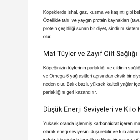
Köpeklerde ishal, gaz, kusma ve kaşıntı gibi belirti
Özellikle tahıl ve yaygın protein kaynakları (tavu
protein çeşitliliği sunan bir diyet, sindirim sis
olur.
Mat Tüyler ve Zayıf Cilt Sağlığı
Köpeğinizin tüylerinin parlaklığı ve cildinin sağ
ve Omega-6 yağ asitleri açısından eksik bir diy
neden olur. Balık bazlı, yüksek kaliteli yağlar iç
parlaklığını geri kazandırır.
Düşük Enerji Seviyeleri ve Kilo 
Yüksek oranda işlenmiş karbonhidrat içeren ma
olarak enerji seviyesini düşürebilir ve kilo alımı
indeksli besinlerle formüle edilmiş bir mama, gün