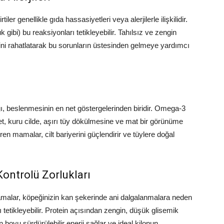
ler genellikle gıda hassasiyetleri veya alerjilerle ilişkilidir.
k gibi) bu reaksiyonları tetikleyebilir. Tahılsız ve zengin
temini rahatlatarak bu sorunların üstesinden gelmeye yardımcı
lığı, beslenmesinin en net göstergelerinden biridir. Omega-3
et, kuru cilde, aşırı tüy dökülmesine ve mat bir görünüme
eren mamalar, cilt bariyerini güçlendirir ve tüylere doğal
Kontrolü Zorlukları
malar, köpeğinizin kan şekerinde ani dalgalanmalara neden
nı tetikleyebilir. Protein açısından zengin, düşük glisemik
 boyu sürdürülebilir enerji sağlar ve ideal kilonun