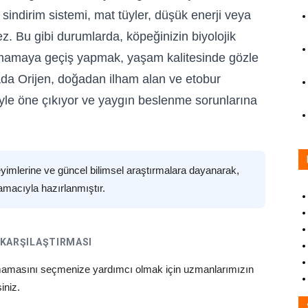
indirim sistemi, mat tüyler, düşük enerji veya
ez. Bu gibi durumlarda, köpeğinizin biyolojik
ir mamaya geçiş yapmak, yaşam kalitesinde gözle
ktada Orijen, doğadan ilham alan ve etobur
riyle öne çıkıyor ve yaygın beslenme sorunlarına
eyimlerine ve güncel bilimsel araştırmalara dayanarak,
amacıyla hazırlanmıştır.
I KARŞILAŞTIRMASI
n mamasını seçmenize yardımcı olmak için uzmanlarımızın
iniz.