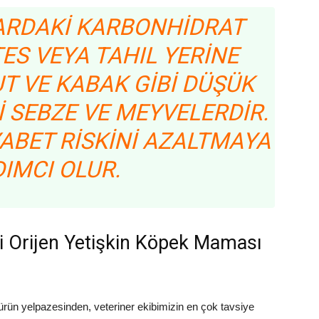
ARDAKI KARBONHIDRAT
ES VEYA TAHIL YERINE
T VE KABAK GIBI DÜŞÜK
I SEBZE VE MEYVELERDIR.
YABET RISKINI AZALTMAYA
IMCI OLUR.
ği Orijen Yetişkin Köpek Maması
n ürün yelpazesinden, veteriner ekibimizin en çok tavsiye