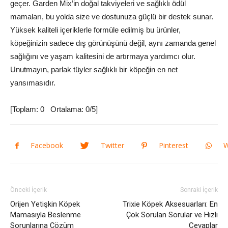
geçer. Garden Mix’in doğal takviyeleri ve sağlıklı ödül
mamaları, bu yolda size ve dostunuza güçlü bir destek sunar.
Yüksek kaliteli içeriklerle formüle edilmiş bu ürünler,
köpeğinizin sadece dış görünüşünü değil, aynı zamanda genel
sağlığını ve yaşam kalitesini de artırmaya yardımcı olur.
Unutmayın, parlak tüyler sağlıklı bir köpeğin en net
yansımasıdır.
[Toplam:
0
Ortalama:
0
/5]
Facebook
Twitter
Pinterest
W
Önceki İçerik
Sonraki İçerik
Orijen Yetişkin Köpek
Trixie Köpek Aksesuarları: En
Mamasıyla Beslenme
Çok Sorulan Sorular ve Hızlı
Sorunlarına Çözüm
Cevaplar