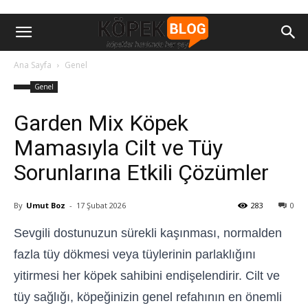
Ana Sayfa
Genel
Genel
Garden Mix Köpek
Mamasıyla Cilt ve Tüy
Sorunlarına Etkili Çözümler
By
Umut Boz
-
17 Şubat 2026
283
0
Sevgili dostunuzun sürekli kaşınması, normalden
fazla tüy dökmesi veya tüylerinin parlaklığını
yitirmesi her köpek sahibini endişelendirir. Cilt ve
tüy sağlığı, köpeğinizin genel refahının en önemli