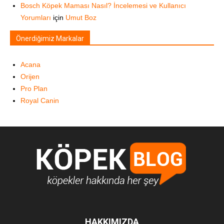
Bosch Köpek Maması Nasıl? İncelemesi ve Kullanıcı
Yorumları
için
Umut Boz
Önerdiğimiz Markalar
Acana
Orijen
Pro Plan
Royal Canin
HAKKIMIZDA