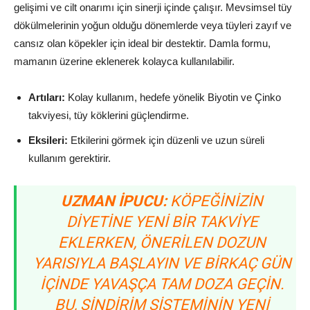
gelişimi ve cilt onarımı için sinerji içinde çalışır. Mevsimsel tüy
dökülmelerinin yoğun olduğu dönemlerde veya tüyleri zayıf ve
cansız olan köpekler için ideal bir destektir. Damla formu,
mamanın üzerine eklenerek kolayca kullanılabilir.
Artıları:
Kolay kullanım, hedefe yönelik Biyotin ve Çinko
takviyesi, tüy köklerini güçlendirme.
Eksileri:
Etkilerini görmek için düzenli ve uzun süreli
kullanım gerektirir.
UZMAN İPUCU:
KÖPEĞINIZIN
DIYETINE YENI BIR TAKVIYE
EKLERKEN, ÖNERILEN DOZUN
YARISIYLA BAŞLAYIN VE BIRKAÇ GÜN
IÇINDE YAVAŞÇA TAM DOZA GEÇIN.
BU, SINDIRIM SISTEMININ YENI