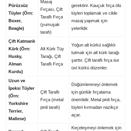
Masaj
Pürüzsüz
gerektirir. Kauçuk fırça ölü
Fırçası, Çift
Tüyler (Örn:
tüyleri toplamak ve cilde
Taraflı Fırça
Boxer,
masaj yapmak için
(yumuşak
Beagle)
yeterlidir.
tarafı)
Çift Katmanlı
Yoğun alt kürkü sağlıklı
Kürk (Örn:
Alt Kürk Tüy
tutmak için alt kürk tarağı
Husky,
Tarağı, Çift
şarttır. Çift taraflı fırça ise
Alman
Taraflı Fırça
üst kürkü düzenler.
Kurdu)
Uzun ve
Düğümlenmeyi önlemek
İpeksi Tüyler
Çift Taraflı
için günlük fırçalama
(Örn:
Fırça (metal
önemlidir. Metal pinli fırça,
Yorkshire
pinli tarafı)
tüyleri kırmadan nazikçe
Terrier,
açar.
Maltese)
Keçeleşmeyi önlemek için