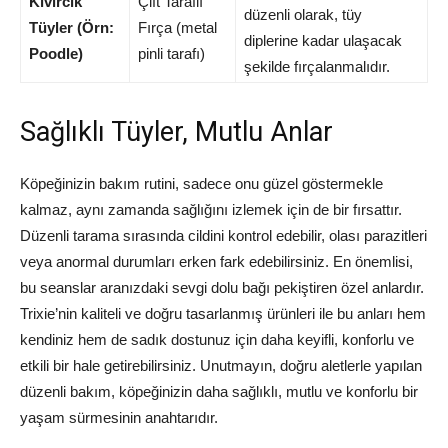
Kıvırcık
Çift Taraflı
düzenli olarak, tüy
Tüyler (Örn:
Fırça (metal
diplerine kadar ulaşacak
Poodle)
pinli tarafı)
şekilde fırçalanmalıdır.
Sağlıklı Tüyler, Mutlu Anlar
Köpeğinizin bakım rutini, sadece onu güzel göstermekle
kalmaz, aynı zamanda sağlığını izlemek için de bir fırsattır.
Düzenli tarama sırasında cildini kontrol edebilir, olası parazitleri
veya anormal durumları erken fark edebilirsiniz. En önemlisi,
bu seanslar aranızdaki sevgi dolu bağı pekiştiren özel anlardır.
Trixie’nin kaliteli ve doğru tasarlanmış ürünleri ile bu anları hem
kendiniz hem de sadık dostunuz için daha keyifli, konforlu ve
etkili bir hale getirebilirsiniz. Unutmayın, doğru aletlerle yapılan
düzenli bakım, köpeğinizin daha sağlıklı, mutlu ve konforlu bir
yaşam sürmesinin anahtarıdır.