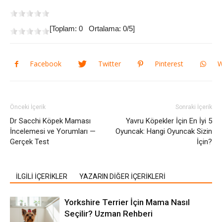
[Toplam:
0
Ortalama:
0
/5]
Facebook
Twitter
Pinterest
W
Önceki İçerik
Sonraki İçerik
Dr Sacchi Köpek Maması
Yavru Köpekler İçin En İyi 5
İncelemesi ve Yorumları —
Oyuncak: Hangi Oyuncak Sizin
Gerçek Test
İçin?
İLGİLİ İÇERİKLER
YAZARIN DİĞER İÇERİKLERİ
Yorkshire Terrier İçin Mama Nasıl
Seçilir? Uzman Rehberi