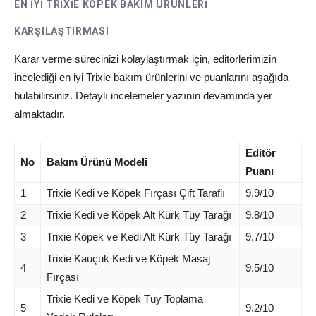
EN İYI TRIXIE KÖPEK BAKIM ÜRÜNLERI
KARŞILAŞTIRMASI
Karar verme sürecinizi kolaylaştırmak için, editörlerimizin
incelediği en iyi Trixie bakım ürünlerini ve puanlarını aşağıda
bulabilirsiniz. Detaylı incelemeler yazının devamında yer
almaktadır.
Editör
No
Bakım Ürünü Modeli
Puanı
1
Trixie Kedi ve Köpek Fırçası Çift Taraflı
9.9/10
2
Trixie Kedi ve Köpek Alt Kürk Tüy Tarağı
9.8/10
3
Trixie Köpek ve Kedi Alt Kürk Tüy Tarağı
9.7/10
Trixie Kauçuk Kedi ve Köpek Masaj
4
9.5/10
Fırçası
Trixie Kedi ve Köpek Tüy Toplama
5
9.2/10