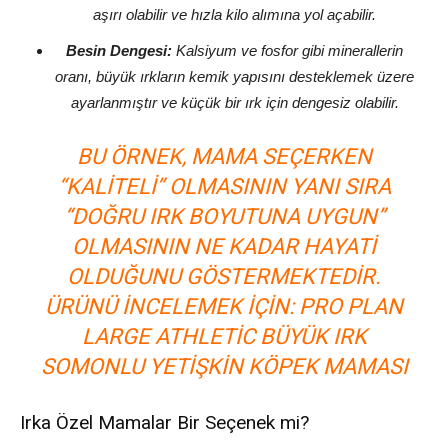
aşırı olabilir ve hızla kilo alımına yol açabilir.
Besin Dengesi:
Kalsiyum ve fosfor gibi minerallerin
oranı, büyük ırkların kemik yapısını desteklemek üzere
ayarlanmıştır ve küçük bir ırk için dengesiz olabilir.
BU ÖRNEK, MAMA SEÇERKEN
“KALITELI” OLMASININ YANI SIRA
“DOĞRU IRK BOYUTUNA UYGUN”
OLMASININ NE KADAR HAYATI
OLDUĞUNU GÖSTERMEKTEDIR.
ÜRÜNÜ INCELEMEK IÇIN:
PRO PLAN
LARGE ATHLETIC BÜYÜK IRK
SOMONLU YETIŞKIN KÖPEK MAMASI
Irka Özel Mamalar Bir Seçenek mi?