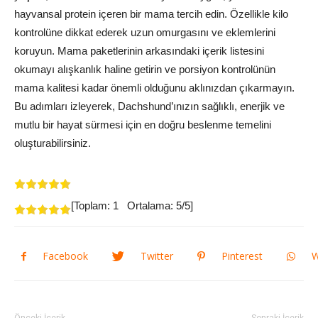
hayvansal protein içeren bir mama tercih edin. Özellikle kilo
kontrolüne dikkat ederek uzun omurgasını ve eklemlerini
koruyun. Mama paketlerinin arkasındaki içerik listesini
okumayı alışkanlık haline getirin ve porsiyon kontrolünün
mama kalitesi kadar önemli olduğunu aklınızdan çıkarmayın.
Bu adımları izleyerek, Dachshund’ınızın sağlıklı, enerjik ve
mutlu bir hayat sürmesi için en doğru beslenme temelini
oluşturabilirsiniz.
[Toplam:
1
Ortalama:
5
/5]
Facebook
Twitter
Pinterest
W
Önceki İçerik
Sonraki İçerik