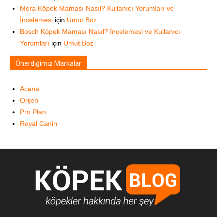
Mera Köpek Maması Nasıl? Kullanıcı Yorumları ve
İncelemesi
için
Umut Boz
Bosch Köpek Maması Nasıl? İncelemesi ve Kullanıcı
Yorumları
için
Umut Boz
Önerdiğimiz Markalar
Acana
Orijen
Pro Plan
Royal Canin