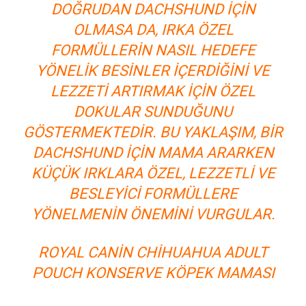
DOĞRUDAN DACHSHUND IÇIN
OLMASA DA, IRKA ÖZEL
FORMÜLLERIN NASIL HEDEFE
YÖNELIK BESINLER IÇERDIĞINI VE
LEZZETI ARTIRMAK IÇIN ÖZEL
DOKULAR SUNDUĞUNU
GÖSTERMEKTEDIR. BU YAKLAŞIM, BIR
DACHSHUND IÇIN MAMA ARARKEN
KÜÇÜK IRKLARA ÖZEL, LEZZETLI VE
BESLEYICI FORMÜLLERE
YÖNELMENIN ÖNEMINI VURGULAR.
ROYAL CANIN CHIHUAHUA ADULT
POUCH KONSERVE KÖPEK MAMASI