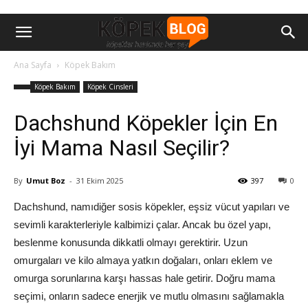
Ana Sayfa
Köpek Bakım
Köpek Bakım
Köpek Cinsleri
Dachshund Köpekler İçin En
İyi Mama Nasıl Seçilir?
By
Umut Boz
-
31 Ekim 2025
397
0
Dachshund, namıdiğer sosis köpekler, eşsiz vücut yapıları ve
sevimli karakterleriyle kalbimizi çalar. Ancak bu özel yapı,
beslenme konusunda dikkatli olmayı gerektirir. Uzun
omurgaları ve kilo almaya yatkın doğaları, onları eklem ve
omurga sorunlarına karşı hassas hale getirir. Doğru mama
seçimi, onların sadece enerjik ve mutlu olmasını sağlamakla