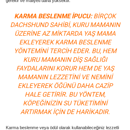
gerekir ve maliyeti daha yüksektir.
KARMA BESLENME İPUCU:
BIRÇOK
DACHSHUND SAHIBI, KURU MAMANIN
ÜZERINE AZ MIKTARDA YAŞ MAMA
EKLEYEREK KARMA BESLENME
YÖNTEMINI TERCIH EDER. BU, HEM
KURU MAMANIN DIŞ SAĞLIĞI
FAYDALARINI KORUR HEM DE YAŞ
MAMANIN LEZZETINI VE NEMINI
EKLEYEREK ÖĞÜNÜ DAHA CAZIP
HALE GETIRIR. BU YÖNTEM,
KÖPEĞINIZIN SU TÜKETIMINI
ARTIRMAK IÇIN DE HARIKADIR.
Karma beslenme veya ödül olarak kullanabileceğiniz lezzetli