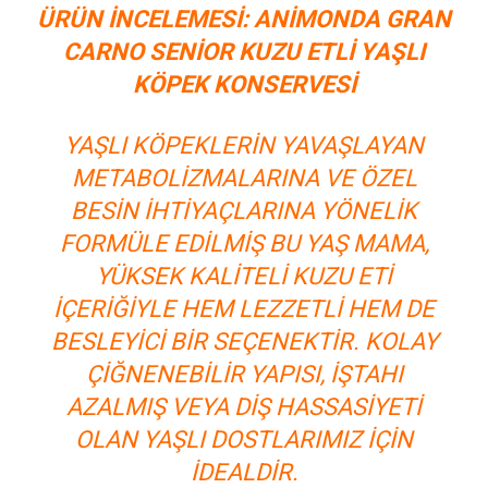
ÜRÜN İNCELEMESI: ANIMONDA GRAN
CARNO SENIOR KUZU ETLI YAŞLI
KÖPEK KONSERVESI
YAŞLI KÖPEKLERIN YAVAŞLAYAN
METABOLIZMALARINA VE ÖZEL
BESIN IHTIYAÇLARINA YÖNELIK
FORMÜLE EDILMIŞ BU YAŞ MAMA,
YÜKSEK KALITELI KUZU ETI
IÇERIĞIYLE HEM LEZZETLI HEM DE
BESLEYICI BIR SEÇENEKTIR. KOLAY
ÇIĞNENEBILIR YAPISI, IŞTAHI
AZALMIŞ VEYA DIŞ HASSASIYETI
OLAN YAŞLI DOSTLARIMIZ IÇIN
IDEALDIR.