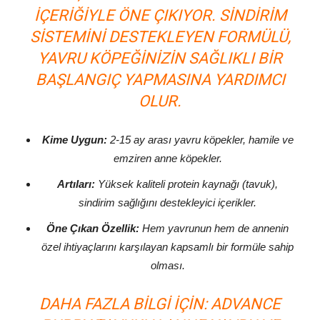
IÇERIĞIYLE ÖNE ÇIKIYOR. SINDIRIM
SISTEMINI DESTEKLEYEN FORMÜLÜ,
YAVRU KÖPEĞINIZIN SAĞLIKLI BIR
BAŞLANGIÇ YAPMASINA YARDIMCI
OLUR.
Kime Uygun:
2-15 ay arası yavru köpekler, hamile ve
emziren anne köpekler.
Artıları:
Yüksek kaliteli protein kaynağı (tavuk),
sindirim sağlığını destekleyici içerikler.
Öne Çıkan Özellik:
Hem yavrunun hem de annenin
özel ihtiyaçlarını karşılayan kapsamlı bir formüle sahip
olması.
DAHA FAZLA BILGI IÇIN:
ADVANCE