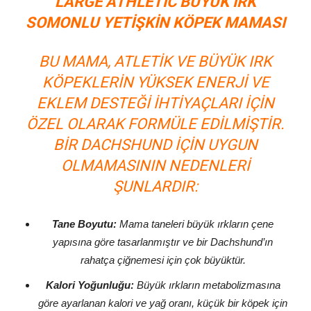
LARGE ATHLETIC BÜYÜK IRK
SOMONLU YETIŞKIN KÖPEK MAMASI
BU MAMA, ATLETIK VE BÜYÜK IRK
KÖPEKLERIN YÜKSEK ENERJI VE
EKLEM DESTEĞI IHTIYAÇLARI IÇIN
ÖZEL OLARAK FORMÜLE EDILMIŞTIR.
BIR DACHSHUND IÇIN UYGUN
OLMAMASININ NEDENLERI
ŞUNLARDIR:
Tane Boyutu:
Mama taneleri büyük ırkların çene
yapısına göre tasarlanmıştır ve bir Dachshund’ın
rahatça çiğnemesi için çok büyüktür.
Kalori Yoğunluğu:
Büyük ırkların metabolizmasına
göre ayarlanan kalori ve yağ oranı, küçük bir köpek için