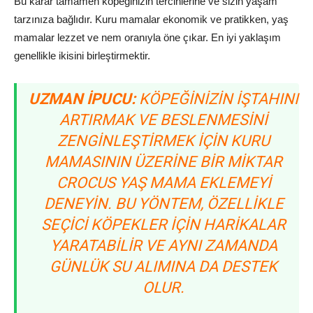
Bu karar tamamen köpeğinizin tercihlerine ve sizin yaşam
tarzınıza bağlıdır. Kuru mamalar ekonomik ve pratikken, yaş
mamalar lezzet ve nem oranıyla öne çıkar. En iyi yaklaşım
genellikle ikisini birleştirmektir.
UZMAN İPUCU:
KÖPEĞINIZIN IŞTAHINI
ARTIRMAK VE BESLENMESINI
ZENGINLEŞTIRMEK IÇIN KURU
MAMASININ ÜZERINE BIR MIKTAR
CROCUS YAŞ MAMA EKLEMEYI
DENEYIN. BU YÖNTEM, ÖZELLIKLE
SEÇICI KÖPEKLER IÇIN HARIKALAR
YARATABILIR VE AYNI ZAMANDA
GÜNLÜK SU ALIMINA DA DESTEK
OLUR.