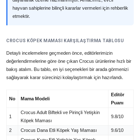
hayvan sahiplerine bilinçli kararlar vermeleri için rehberlik
etmektir.
CROCUS KÖPEK MAMASI KARŞILAŞTIRMA TABLOSU
Detaylı incelemelere geçmeden önce, editörlerimizin
değerlendirmelerine göre öne çıkan Crocus ürünlerine hızlı bir
bakış atalım. Bu tablo, en iyi seçenekleri bir arada görmenizi
sağlayarak karar sürecinizi kolaylaştırmak için hazırlandı.
Editör
No
Mama Modeli
Puanı
Crocus Adult Biftekli ve Pirinçli Yetişkin
1
9.8/10
Köpek Maması
2
Crocus Dana Etli Köpek Yaş Maması
9.6/10
Crocus Kuzu Etli Yetişkin Yaş Köpek