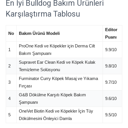
En İyi Bulldog Bakım Ürünleri
Karşılaştırma Tablosu
Editor
No
Bakım Ürünü Modeli
Puanı
ProOne Kedi ve Köpekler için Derma Cilt
1
9.9/10
Bakım Şampuanı
Supravet Ear Clean Kedi ve Köpek Kulak
2
9.8/10
Temizleme Solüsyonu
Furminator Curry Köpek Masaj ve Yıkama
3
9.7/10
Fırçası
G&B Dökülme Karşıtı Köpek Bakım
4
9.6/10
Şampuanı
OneVet Biotin Kedi ve Köpekler İçin Tüy
5
9.5/10
Dökülmesini Önleyici Damla