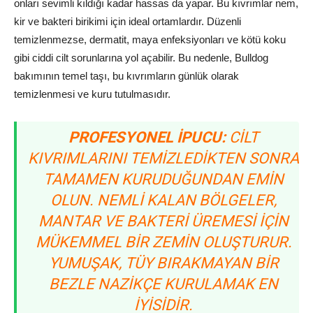
onları sevimli kıldığı kadar hassas da yapar. Bu kıvrımlar nem,
kir ve bakteri birikimi için ideal ortamlardır. Düzenli
temizlenmezse, dermatit, maya enfeksiyonları ve kötü koku
gibi ciddi cilt sorunlarına yol açabilir. Bu nedenle, Bulldog
bakımının temel taşı, bu kıvrımların günlük olarak
temizlenmesi ve kuru tutulmasıdır.
PROFESYONEL İPUCU:
CILT
KIVRIMLARINI TEMIZLEDIKTEN SONRA
TAMAMEN KURUDUĞUNDAN EMIN
OLUN. NEMLI KALAN BÖLGELER,
MANTAR VE BAKTERI ÜREMESI IÇIN
MÜKEMMEL BIR ZEMIN OLUŞTURUR.
YUMUŞAK, TÜY BIRAKMAYAN BIR
BEZLE NAZIKÇE KURULAMAK EN
IYISIDIR.