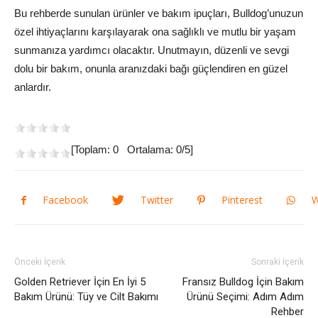
Bu rehberde sunulan ürünler ve bakım ipuçları, Bulldog’unuzun
özel ihtiyaçlarını karşılayarak ona sağlıklı ve mutlu bir yaşam
sunmanıza yardımcı olacaktır. Unutmayın, düzenli ve sevgi
dolu bir bakım, onunla aranızdaki bağı güçlendiren en güzel
anlardır.
[Toplam:
0
Ortalama:
0
/5]
Facebook
Twitter
Pinterest
W
Önceki İçerik
Sonraki İçerik
Golden Retriever İçin En İyi 5
Fransız Bulldog İçin Bakım
Bakım Ürünü: Tüy ve Cilt Bakımı
Ürünü Seçimi: Adım Adım
Rehber