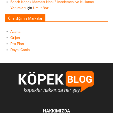
Bosch Köpek Maması Nasıl? İncelemesi ve Kullanıcı
Yorumları
için
Umut Boz
Önerdiğimiz Markalar
Acana
Orijen
Pro Plan
Royal Canin
HAKKIMIZDA