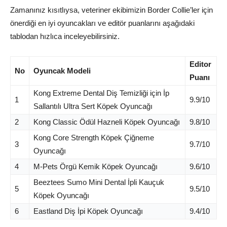
Zamanınız kısıtlıysa, veteriner ekibimizin Border Collie’ler için
önerdiği en iyi oyuncakları ve editör puanlarını aşağıdaki
tablodan hızlıca inceleyebilirsiniz.
Editor
No
Oyuncak Modeli
Puanı
Kong Extreme Dental Diş Temizliği için İp
1
9.9/10
Sallantılı Ultra Sert Köpek Oyuncağı
2
Kong Classic Ödül Hazneli Köpek Oyuncağı
9.8/10
Kong Core Strength Köpek Çiğneme
3
9.7/10
Oyuncağı
4
M-Pets Örgü Kemik Köpek Oyuncağı
9.6/10
Beeztees Sumo Mini Dental İpli Kauçuk
5
9.5/10
Köpek Oyuncağı
6
Eastland Diş İpi Köpek Oyuncağı
9.4/10