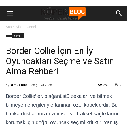
Ana Sayfa
Genel
Genel
Border Collie İçin En İyi
Oyuncakları Seçme ve Satın
Alma Rehberi
By
Umut Boz
-
26 Şubat 2026
239
0
Border Collie’ler, olağanüstü zekaları ve bitmek
bilmeyen enerjileriyle tanınan özel köpeklerdir. Bu
harika dostlarımızın zihinsel ve fiziksel sağlıklarını
korumak için doğru oyuncak seçimi kritiktir. Yanlış