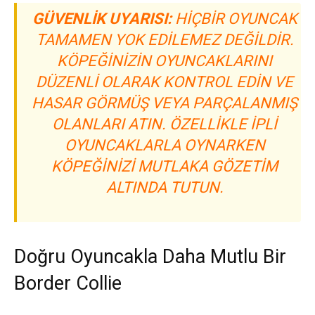
GÜVENLIK UYARISI:
HIÇBIR OYUNCAK
TAMAMEN YOK EDILEMEZ DEĞILDIR.
KÖPEĞINIZIN OYUNCAKLARINI
DÜZENLI OLARAK KONTROL EDIN VE
HASAR GÖRMÜŞ VEYA PARÇALANMIŞ
OLANLARI ATIN. ÖZELLIKLE IPLI
OYUNCAKLARLA OYNARKEN
KÖPEĞINIZI MUTLAKA GÖZETIM
ALTINDA TUTUN.
Doğru Oyuncakla Daha Mutlu Bir
Border Collie